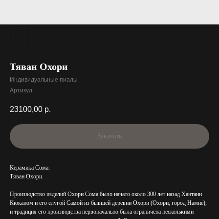
Тяван Охори
Индивидуальные пиалы
Артикул:
23100,00
р.
Заказать
Керамика Сома.
Тяван Охори.
Производство изделий Охори Сома было начато около 300 лет назад Хантани
Кюканом и его слугой Самой из бывшей деревни Охори (Охори, город Намие),
и традиция его производства первоначально была ограничена несколькими