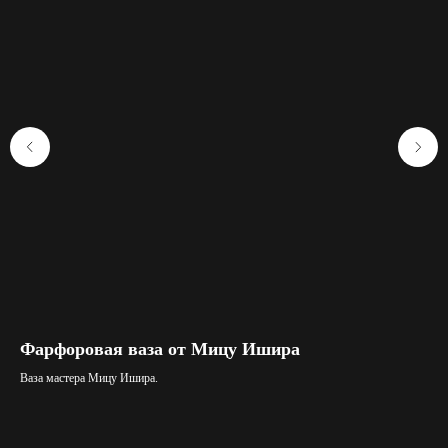
Фарфоровая ваза от Мицу Ишира
Ше
Ваза мастера Мицу Ишира.
Чер