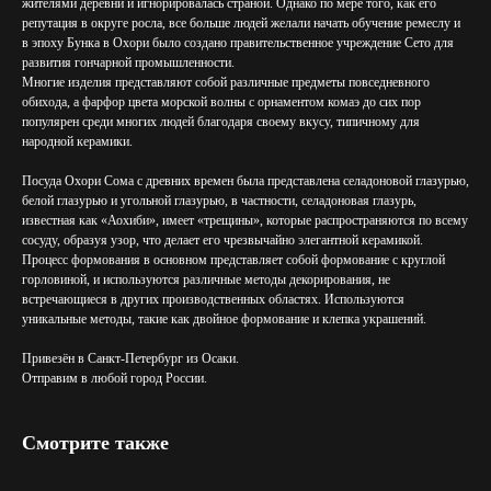
жителями деревни и игнорировалась страной. Однако по мере того, как его
репутация в округе росла, все больше людей желали начать обучение ремеслу и
в эпоху Бунка в Охори было создано правительственное учреждение Сето для
развития гончарной промышленности.
Многие изделия представляют собой различные предметы повседневного
обихода, а фарфор цвета морской волны с орнаментом комаэ до сих пор
популярен среди многих людей благодаря своему вкусу, типичному для
народной керамики.
Посуда Охори Сома с древних времен была представлена селадоновой глазурью,
белой глазурью и угольной глазурью, в частности, селадоновая глазурь,
известная как «Аохиби», имеет «трещины», которые распространяются по всему
сосуду, образуя узор, что делает его чрезвычайно элегантной керамикой.
Процесс формования в основном представляет собой формование с круглой
горловиной, и используются различные методы декорирования, не
встречающиеся в других производственных областях. Используются
уникальные методы, такие как двойное формование и клепка украшений.
Привезён в Санкт-Петербург из Осаки.
Отправим в любой город России.
Смотрите также