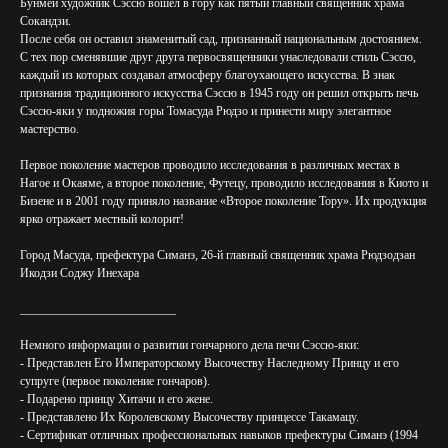
Бунмей художник Сэссю вошел в гору как пятый главный священник храма
Сокандзи.
После себя он оставил знаменитый сад, признанный национальным достоянием.
С тех пор сменявшие друг друга первосвященники унаследовали стиль Сэссю,
каждый из которых создавал атмосферу благоухающего искусства. В знак
признания традиционного искусства Сэссю в 1945 году он решил открыть печь
Сэссю-яки у подножия горы Томасуда Рюдзо и принести миру элегантное
мастерство.
Первое поколение мастеров проводило исследования в различных местах в
Нагое и Окаяме, а второе поколение, Футецу, проводило исследования в Киото и
Бизене и в 2001 году приняло название «Второе поколение Тору». Их продукция
ярко отражает местный колорит!
Город Масуда, префектура Симанэ, 26-й главный священник храма Рюдзодзан
Икодзи Соджу Инехара
__________________________
Немного информации о развитии гончарного дела печи Сэссю-яки:
- Представлен Его Императорскому Высочеству Наследному Принцу и его
супруге (первое поколение гончаров).
- Подарено принцу Хитачи и его жене.
- Представлено Их Королевскому Высочеству принцессе Такамацу.
- Сертификат отличных профессиональных навыков префектуры Симанэ (1994