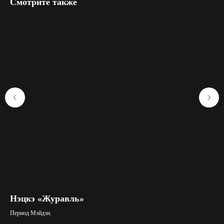
Смотрите также
Нэцкэ «Журавль»
Ф
Период Мэйдзи.
Нэц