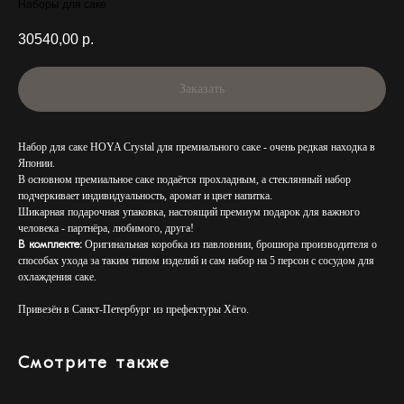
Наборы для саке
30540,00
р.
Заказать
Набор для саке HOYA Crystal для премиального саке - очень редкая находка в
Японии.
В основном премиальное саке подаётся прохладным, а стеклянный набор
подчеркивает индивидуальность, аромат и цвет напитка.
Шикарная подарочная упаковка, настоящий премиум подарок для важного
человека - партнёра, любимого, друга!
В комплекте:
Оригинальная коробка из павловнии, брошюра производителя о
способах ухода за таким типом изделий и сам набор на 5 персон с сосудом для
охлаждения саке.
Привезён в Санкт-Петербург из префектуры Хёго.
Смотрите также