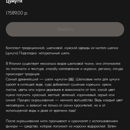
цумуги
17589,00
р.
Заказать
Комплект традиционной, шелковой, мужской одежды из чистого шелка
(цумуги) Подкладка: натуральный шелк.
В Японии существует несколько видов шелковой ткани, они отличаются
по плотности и текстуре, способу изготовления и окраски, региону, откуда
происходит традиция.
Самый древнейший — шелк «цумуги» (紬). Шелковые нити для цумуги
красят в кипящей воде, куда добавляют сушеные корешки, орехи,
листья, цветы или корни деревь­ев в зависимости от того, какой цвет
нужно получить: красный, желтый, зеленый, коричневый, серый или
синий. Процесс окрашивания — немного волшебство. Ведь каждый цвет
неповторим, и зависит не только от самих красителей, но и от
используемой воды и даже от времени года!
После окрашивания нити промывают и крахмалят с использованием
фунори — средства, которое получают из морских водорослей. Затем