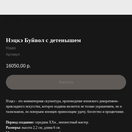
Нэцкэ Буйвол с детенышем
Нэцкэ
Артикул:
16050,00
р.
Заказать
Нэцкэ - это миниатюрная скульптура, произведение японского декоративно-
прикладного искусства, которое издавна является не только украшением, но и
талисманом, по поверьям японцев приносящим удачу, богатство и процветание.
Период создания:
середина XXв., неизвестный мастер.
Размеры:
высота 2,2 см; длина 6 см.