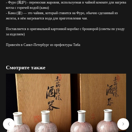
- Фуро (風炉) - переносная жаровня, используемая в чайной комнате для нагрева
котла с горячей водой (кама)
- Кама (釜) — это чайник, который ставится на Фуро, обычно сделанный из
железа, в нём нагревается вода для приготовления чая.
Поставляется в оригинальной картонной коробке с брошюрой (советы по уходу
за изделием)
Привезён в Санкт-Петербург из префектуры Тиба
Смотрите также